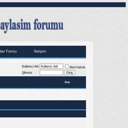
ber Formu
İletişim
Kullanıcı Adı
Beni hatırla
Şifreniz
Ara