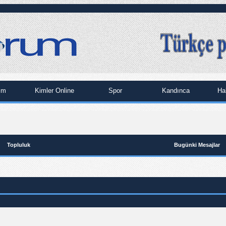
im
Kimler Online
Spor
Kandınca
Ha
Topluluk
Bugünki Mesajlar