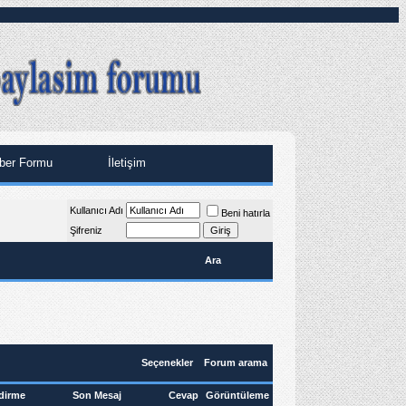
ber Formu
İletişim
Kullanıcı Adı
Beni hatırla
Şifreniz
Ara
Seçenekler
Forum arama
dirme
Son Mesaj
Cevap
Görüntüleme