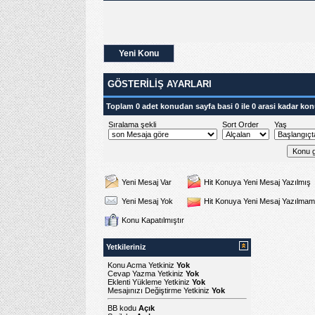
Yeni Konu
GÖSTERILIŞ AYARLARI
Toplam 0 adet konudan sayfa basi 0 ile 0 arasi kadar kon
Sıralama şekli
Sort Order
Yaş
Yeni Mesaj Var
Hit Konuya Yeni Mesaj Yazılmış
Yeni Mesaj Yok
Hit Konuya Yeni Mesaj Yazılmam
Konu Kapatılmıştır
Yetkileriniz
Konu Acma Yetkiniz
Yok
Cevap Yazma Yetkiniz
Yok
Eklenti Yükleme Yetkiniz
Yok
Mesajınızı Değiştirme Yetkiniz
Yok
BB kodu
Açık