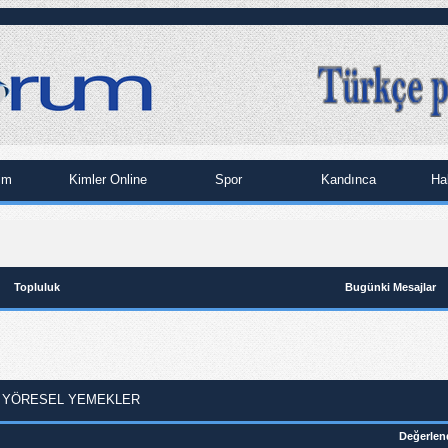
im
Kimler Online
Spor
Kandınca
Ha
Topluluk
Bugünki Mesajlar
 YÖRESEL YEMEKLER
Değerlen