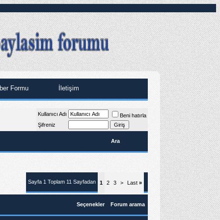
ber Formu
İletişim
Kullanıcı Adı
Beni hatırla
Şifreniz
Ara
Sayfa 1 Toplam 11 Sayfadan
1
2
3
>
Last
»
Seçenekler
Forum arama