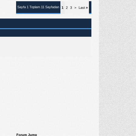
Sayfa 1 Toplam 11 Sayfadan
1
2
3
>
Last
»
Forum Jump