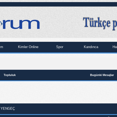
im
Kimler Online
Spor
Kandınca
Ha
Topluluk
Bugünki Mesajlar
 YENGEÇ