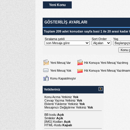
Yeni Konu
GÖSTERILIŞ AYARLARI
Toplam 209 adet konudan sayfa basi 1 ile 20 arasi kadar 
Sıralama şekli
Sort Order
Yaş
Yeni Mesaj Var
Hit Konuya Yeni Mesaj Yazılmış
Yeni Mesaj Yok
Hit Konuya Yeni Mesaj Yazılmam
Konu Kapatılmıştır
Yetkileriniz
Konu Acma Yetkiniz
Yok
Cevap Yazma Yetkiniz
Yok
Eklenti Yükleme Yetkiniz
Yok
Mesajınızı Değiştirme Yetkiniz
Yok
BB kodu
Açık
Smileler
Açık
[IMG]
Kodları
Açık
HTML-Kodu
Kapalı