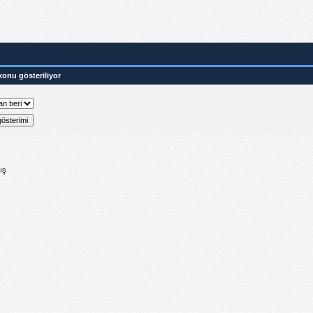
konu gösteriliyor
ış