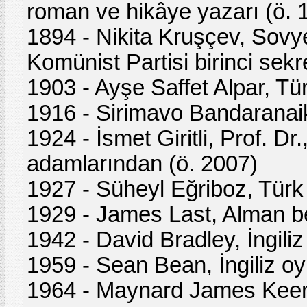
roman ve hikâye yazarı (ö. 
1894 - Nikita Kruşçev, Sovye
Komünist Partisi birinci sekr
1903 - Ayşe Saffet Alpar, Tür
1916 - Sirimavo Bandaranaik
1924 - İsmet Giritli, Prof. D
adamlarından (ö. 2007)
1927 - Süheyl Eğriboz, Türk
1929 - James Last, Alman b
1942 - David Bradley, İngili
1959 - Sean Bean, İngiliz o
1964 - Maynard James Keena