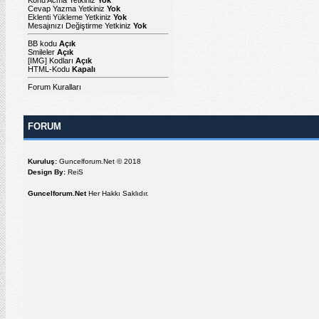
Cevap Yazma Yetkiniz
Yok
Eklenti Yükleme Yetkiniz
Yok
Mesajınızı Değiştirme Yetkiniz
Yok
BB kodu
Açık
Smileler
Açık
[IMG]
Kodları
Açık
HTML-Kodu
Kapalı
Forum Kuralları
FORUM
Kuruluş:
Guncelforum.Net © 2018
Design By:
ReiS
Guncelforum.Net
Her Hakkı Saklıdır.