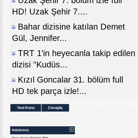
Uzak Şehir 7. bölüm izle full
HD! Uzak Şehir 7....
Bahar dizisine katılan Demet
Gül, Jennifer...
TRT 1'in heyecanla takip edilen
dizisi "Kudüs...
Kızıl Goncalar 31. bölüm full
HD tek parça izle!...
Yeni Konu
Cevapla
Yetkileriniz
Konu Acma Yetkiniz
Yok