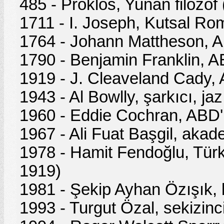
485 - Proklos, Yunan filozof 
1711 - I. Joseph, Kutsal Ro
1764 - Johann Mattheson, A
1790 - Benjamin Franklin, ABD
1919 - J. Cleaveland Cady, 
1943 - Al Bowlly, şarkıcı, jaz
1960 - Eddie Cochran, ABD'li
1967 - Ali Fuat Başgil, akad
1978 - Hamit Fendoğlu, Türk 
1919)
1981 - Şekip Ayhan Özışık, 
1993 - Turgut Özal, sekizin