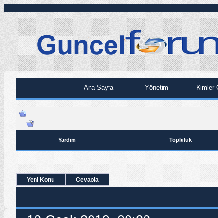
Ana Sayfa
Yönetim
Kimler 
Yardım
Topluluk
Yeni Konu
Cevapla