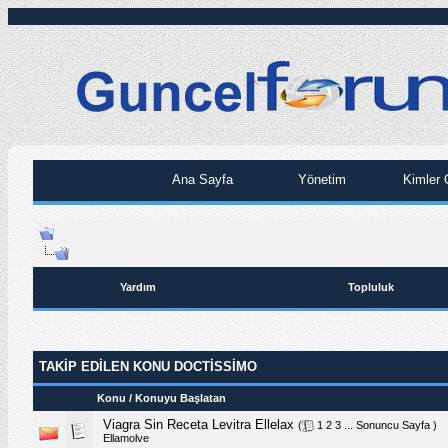
Ana Sayfa
Yönetim
Kimler 
Yardım
Topluluk
TAKIP EDILEN KONU DOCTISSIMO
Konu / Konuyu Başlatan
Viagra Sin Receta Levitra Ellelax
(
1
2
3
...
Sonuncu Sayfa
)
Ellamolve