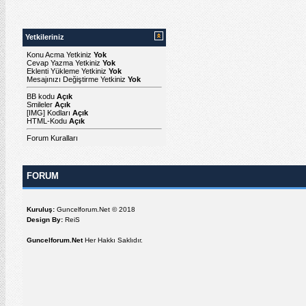
Yetkileriniz
Konu Acma Yetkiniz
Yok
Cevap Yazma Yetkiniz
Yok
Eklenti Yükleme Yetkiniz
Yok
Mesajınızı Değiştirme Yetkiniz
Yok
BB kodu
Açık
Smileler
Açık
[IMG]
Kodları
Açık
HTML-Kodu
Açık
Forum Kuralları
FORUM
Kuruluş:
Guncelforum.Net © 2018
Design By:
ReiS
Guncelforum.Net
Her Hakkı Saklıdır.