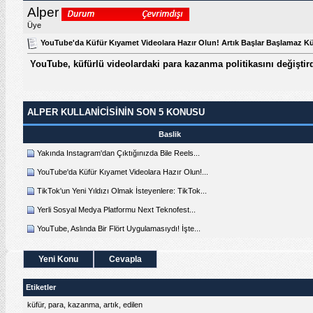
Alper
Üye
YouTube'da Küfür Kıyamet Videolara Hazır Olun! Artık Başlar Başlamaz Kü
YouTube, küfürlü videolardaki para kazanma politikasını değiştird
ALPER KULLANICISININ SON 5 KONUSU
Baslik
Yakında Instagram'dan Çıktığınızda Bile Reels...
YouTube'da Küfür Kıyamet Videolara Hazır Olun!...
TikTok'un Yeni Yıldızı Olmak İsteyenlere: TikTok...
Yerli Sosyal Medya Platformu Next Teknofest...
YouTube, Aslında Bir Flört Uygulamasıydı! İşte...
Yeni Konu
Cevapla
Etiketler
küfür
,
para
,
kazanma
,
artık
,
edilen