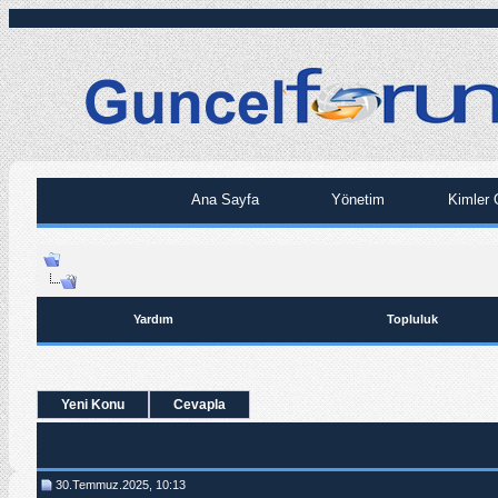
Ana Sayfa
Yönetim
Kimler 
Yardım
Topluluk
Yeni Konu
Cevapla
30.Temmuz.2025, 10:13