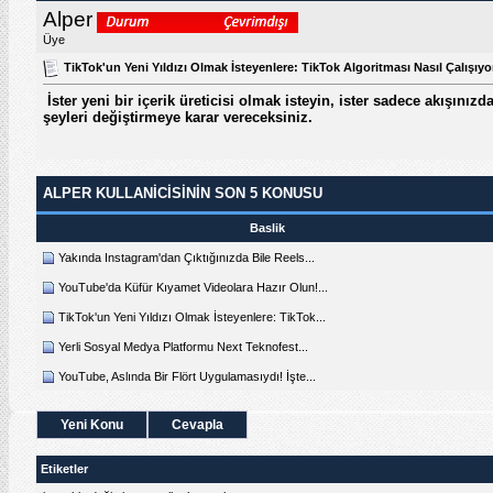
Alper
Üye
TikTok'un Yeni Yıldızı Olmak İsteyenlere: TikTok Algoritması Nasıl Çalışıyo
İster yeni bir içerik üreticisi olmak isteyin, ister sadece akışınız
şeyleri değiştirmeye karar vereceksiniz.
ALPER KULLANICISININ SON 5 KONUSU
Baslik
Yakında Instagram'dan Çıktığınızda Bile Reels...
YouTube'da Küfür Kıyamet Videolara Hazır Olun!...
TikTok'un Yeni Yıldızı Olmak İsteyenlere: TikTok...
Yerli Sosyal Medya Platformu Next Teknofest...
YouTube, Aslında Bir Flört Uygulamasıydı! İşte...
Yeni Konu
Cevapla
Etiketler