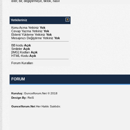
ister
,
bir
,
değiştirmeye
,
tiktok
,
nasıl
Yetkileriniz
Konu Acma Yetkiniz
Yok
Cevap Yazma Yetkiniz
Yok
Eklenti Yükleme Yetkiniz
Yok
Mesajınızı Değiştirme Yetkiniz
Yok
BB kodu
Açık
Smileler
Açık
[IMG]
Kodları
Açık
HTML-Kodu
Açık
Forum Kuralları
FORUM
Kuruluş:
Guncelforum.Net © 2018
Design By:
ReiS
Guncelforum.Net
Her Hakkı Saklıdır.