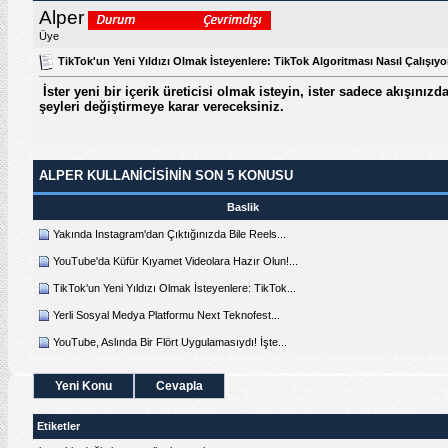
Alper
Üye
TikTok'un Yeni Yıldızı Olmak İsteyenlere: TikTok Algoritması Nasıl Çalışıyo
İster yeni bir içerik üreticisi olmak isteyin, ister sadece akışınız
şeyleri değiştirmeye karar vereceksiniz.
ALPER KULLANICISININ SON 5 KONUSU
Baslik
Yakında Instagram'dan Çıktığınızda Bile Reels...
YouTube'da Küfür Kıyamet Videolara Hazır Olun!...
TikTok'un Yeni Yıldızı Olmak İsteyenlere: TikTok...
Yerli Sosyal Medya Platformu Next Teknofest...
YouTube, Aslında Bir Flört Uygulamasıydı! İşte...
Yeni Konu
Cevapla
Etiketler