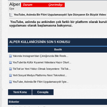
Alper
Üye
YouTube, Aslında Bir Flört Uygulamasıydı! İşte Dünyanın En Büyük Video
YouTube, aslında şu ankinden çok farklı bir platform olarak kuru
uygulaması olarak başlamasına bakıyoruz.
ALPER KULLANICISININ SON 5 KONUSU
Baslik
Yakında Instagram'dan Çıktığınızda Bile Reels...
YouTube'da Küfür Kıyamet Videolara Hazır Olun!...
TikTok'un Yeni Yıldızı Olmak İsteyenlere: TikTok...
Yerli Sosyal Medya Platformu Next Teknofest...
YouTube, Aslında Bir Flört Uygulamasıydı! İşte...
Yeni Konu
Cevapla
Etiketler