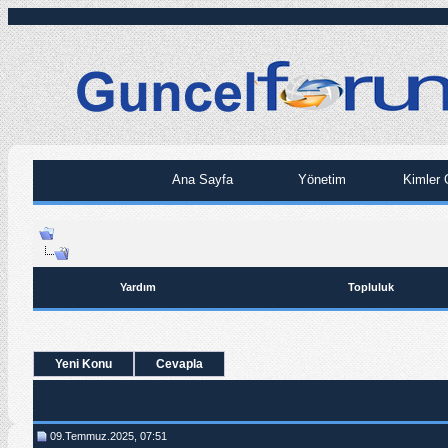
Ana Sayfa
Yönetim
Kimler 
Yardım
Topluluk
Yeni Konu
Cevapla
09.Temmuz.2025, 07:51