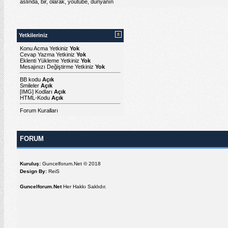
aslında
,
bir
,
olarak
,
youtube
,
dünyanın
Yetkileriniz
Konu Acma Yetkiniz
Yok
Cevap Yazma Yetkiniz
Yok
Eklenti Yükleme Yetkiniz
Yok
Mesajınızı Değiştirme Yetkiniz
Yok
BB kodu
Açık
Smileler
Açık
[IMG]
Kodları
Açık
HTML-Kodu
Açık
Forum Kuralları
FORUM
Kuruluş:
Guncelforum.Net © 2018
Design By:
ReiS
Guncelforum.Net
Her Hakkı Saklıdır.