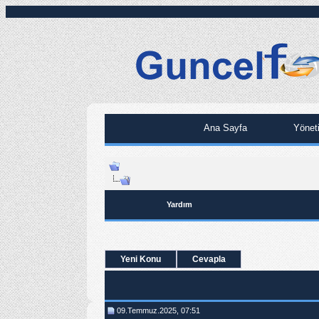
Ana Sayfa
Yönet
Yardım
Yeni Konu
Cevapla
09.Temmuz.2025, 07:51