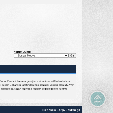
Forum Jump
e Sanat Eserleri Kanunu gereğince sitemizde telif hakkı bulunan
e Turizm Bakanlığı tarafından hak sahipliği verilmiş olan
MÜ-YAP
halinde paylaşan kişi yada kişilerin bilgileri gerekli kuruma
Bize Yazin
-
Arşiv
-
Yukarı git