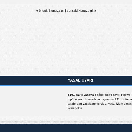
«
önceki Konuya git
|
sonraki Konuya git
»
YASAL UYARI
5101
sayılı yasayla değişik 5846 sayılı Fikir v
mp3,video v.b. eserlerin paylaşımı T.C. Kültür v
tarafından yasaklanmış olup, yasal işlem olması 
verilecektir.