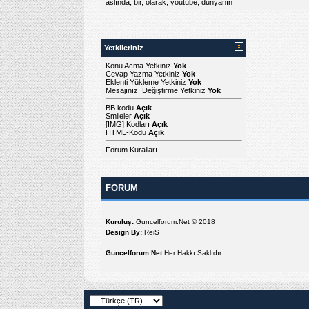
aslında
,
bir
,
olarak
,
youtube
,
dünyanın
Yetkileriniz
Konu Acma Yetkiniz
Yok
Cevap Yazma Yetkiniz
Yok
Eklenti Yükleme Yetkiniz
Yok
Mesajınızı Değiştirme Yetkiniz
Yok
BB kodu
Açık
Smileler
Açık
[IMG]
Kodları
Açık
HTML-Kodu
Açık
Forum Kuralları
FORUM
Kuruluş:
Guncelforum.Net © 2018
Design By:
ReiS
Guncelforum.Net
Her Hakkı Saklıdır.