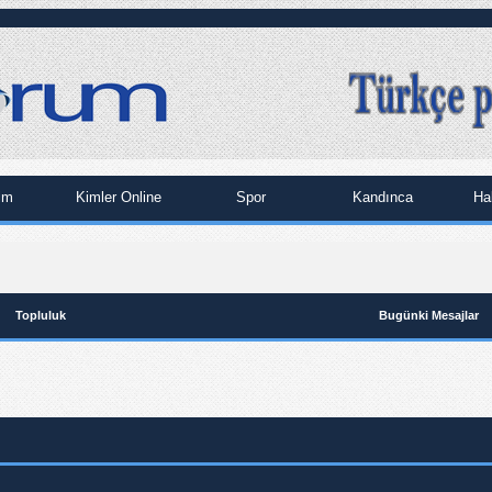
im
Kimler Online
Spor
Kandınca
Ha
Topluluk
Bugünki Mesajlar