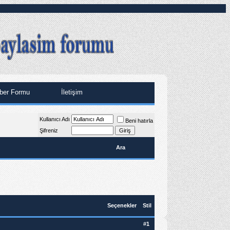
ber Formu
İletişim
Kullanıcı Adı
Beni hatırla
Şifreniz
Ara
Seçenekler
Stil
#
1