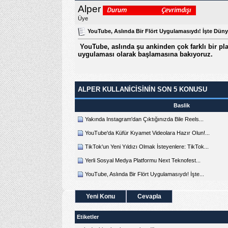
Alper
Üye
YouTube, Aslında Bir Flört Uygulamasıydı! İşte Dün
YouTube, aslında şu ankinden çok farklı bir pl
uygulaması olarak başlamasına bakıyoruz.
ALPER KULLANICISININ SON 5 KONUSU
Baslik
Yakında Instagram'dan Çıktığınızda Bile Reels...
YouTube'da Küfür Kıyamet Videolara Hazır Olun!...
TikTok'un Yeni Yıldızı Olmak İsteyenlere: TikTok...
Yerli Sosyal Medya Platformu Next Teknofest...
YouTube, Aslında Bir Flört Uygulamasıydı! İşte...
Yeni Konu
Cevapla
Etiketler