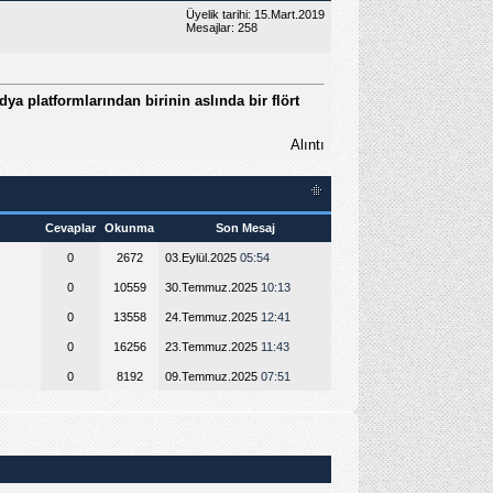
Üyelik tarihi: 15.Mart.2019
Mesajlar: 258
a platformlarından birinin aslında bir flört
Alıntı
Cevaplar
Okunma
Son Mesaj
0
2672
03.Eylül.2025
05:54
0
10559
30.Temmuz.2025
10:13
0
13558
24.Temmuz.2025
12:41
0
16256
23.Temmuz.2025
11:43
0
8192
09.Temmuz.2025
07:51