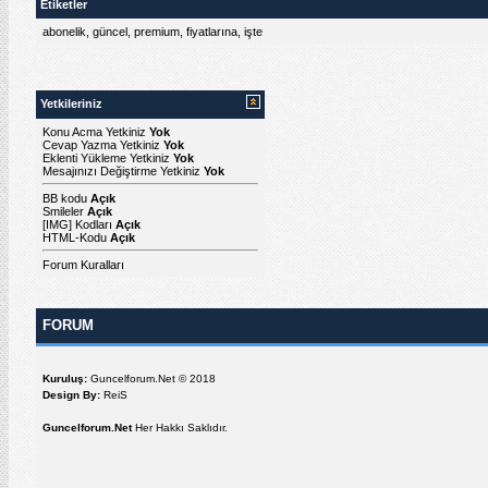
Etiketler
abonelik
,
güncel
,
premium
,
fiyatlarına
,
işte
Yetkileriniz
Konu Acma Yetkiniz
Yok
Cevap Yazma Yetkiniz
Yok
Eklenti Yükleme Yetkiniz
Yok
Mesajınızı Değiştirme Yetkiniz
Yok
BB kodu
Açık
Smileler
Açık
[IMG]
Kodları
Açık
HTML-Kodu
Açık
Forum Kuralları
FORUM
Kuruluş:
Guncelforum.Net © 2018
Design By:
ReiS
Guncelforum.Net
Her Hakkı Saklıdır.