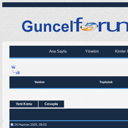
Ana Sayfa
Yönetim
Kimler 
Yardım
Topluluk
Yeni Konu
Cevapla
24.Haziran.2025, 09:03