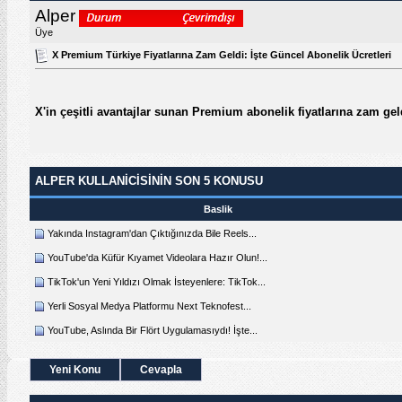
Alper
Üye
X Premium Türkiye Fiyatlarına Zam Geldi: İşte Güncel Abonelik Ücretleri
X'in çeşitli avantajlar sunan Premium abonelik fiyatlarına zam ge
ALPER KULLANICISININ SON 5 KONUSU
Baslik
Yakında Instagram'dan Çıktığınızda Bile Reels...
YouTube'da Küfür Kıyamet Videolara Hazır Olun!...
TikTok'un Yeni Yıldızı Olmak İsteyenlere: TikTok...
Yerli Sosyal Medya Platformu Next Teknofest...
YouTube, Aslında Bir Flört Uygulamasıydı! İşte...
Yeni Konu
Cevapla