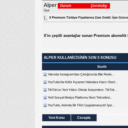
Alper
Üye
X Premium Türkiye Fiyatlarına Zam Geldi: İşte Günce
X'in çeşitli avantajlar sunan Premium abonelik 
ALPER KULLANICISININ SON 5 KONUSU
Baslik
Yakında Instagram'dan Çıktığınızda Bile Reels...
YouTube'da Küfür Kıyamet Videolara Hazır Olun!...
TikTok'un Yeni Yıldızı Olmak İsteyenlere: TikTok...
Yerli Sosyal Medya Platformu Next Teknofest...
YouTube, Aslında Bir Flört Uygulamasıydı! İşte...
Yeni Konu
Cevapla