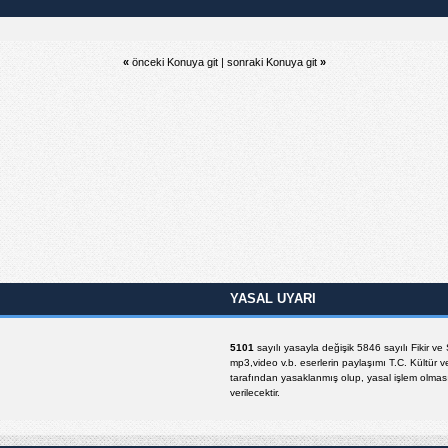
«
önceki Konuya git
|
sonraki Konuya git
»
YASAL UYARI
5101
sayılı yasayla değişik 5846 sayılı Fikir v
mp3,video v.b. eserlerin paylaşımı T.C. Kültür v
tarafından yasaklanmış olup, yasal işlem olması 
verilecektir.