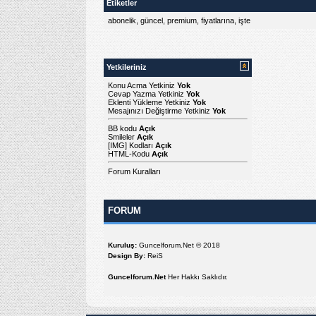
Etiketler
abonelik
,
güncel
,
premium
,
fiyatlarına
,
işte
Yetkileriniz
Konu Acma Yetkiniz
Yok
Cevap Yazma Yetkiniz
Yok
Eklenti Yükleme Yetkiniz
Yok
Mesajınızı Değiştirme Yetkiniz
Yok
BB kodu
Açık
Smileler
Açık
[IMG]
Kodları
Açık
HTML-Kodu
Açık
Forum Kuralları
FORUM
Kuruluş:
Guncelforum.Net © 2018
Design By:
ReiS
Guncelforum.Net
Her Hakkı Saklıdır.