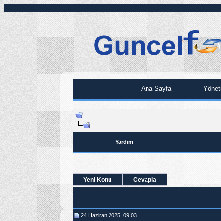
Ana Sayfa
Yönet
Yardım
Yeni Konu
Cevapla
24.Haziran.2025, 09:03