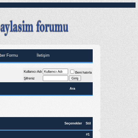
ber Formu
İletişim
Kullanıcı Adı
Beni hatırla
Şifreniz
Ara
Seçenekler
Stil
#
1