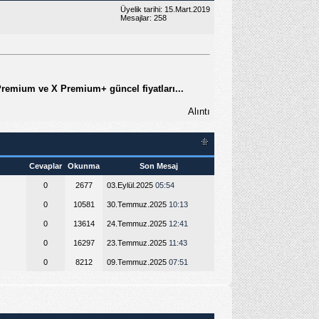
Üyelik tarihi: 15.Mart.2019
Mesajlar: 258
 Premium ve X Premium+ güncel fiyatları...
Alıntı
Cevaplar
Okunma
Son Mesaj
0
2677
03.Eylül.2025
05:54
0
10581
30.Temmuz.2025
10:13
0
13614
24.Temmuz.2025
12:41
0
16297
23.Temmuz.2025
11:43
0
8212
09.Temmuz.2025
07:51