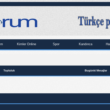
im
Kimler Online
Spor
Kandınca
Ha
Topluluk
Bugünki Mesajlar