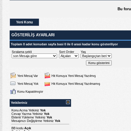
Bu for
Yeni Konu
GÖSTERILIŞ AYARLARI
Toplam 0 adet konudan sayfa basi 0 ile 0 arasi kadar konu gösteriliyor
Sıralama şekli
Sort Order
Yaş
Yeni Mesaj Var
Hit Konuya Yeni Mesaj Yazılmış
Yeni Mesaj Yok
Hit Konuya Yeni Mesaj Yazılmamış
Konu Kapatılmıştır
Yetkileriniz
Konu Acma Yetkiniz
Yok
Cevap Yazma Yetkiniz
Yok
Eklenti Yükleme Yetkiniz
Yok
Mesajınızı Değiştirme Yetkiniz
Yok
BB kodu
Açık