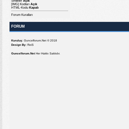
Smileler
Açık
[IMG]
Kodları
Açık
HTML-Kodu
Kapalı
Forum Kuralları
FORUM
Kuruluş:
Guncelforum.Net © 2018
Design By:
ReiS
Guncelforum.Net
Her Hakkı Saklıdır.