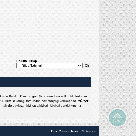
Forum Jump
e Sanat Eserleri Kanunu gereğince sitemizde telif hakkı bulunan
e Turizm Bakanlığı tarafından hak sahipliği verilmiş olan
MÜ-YAP
halinde paylaşan kişi yada kişilerin bilgileri gerekli kuruma
Bize Yazin
-
Arşiv
-
Yukarı git