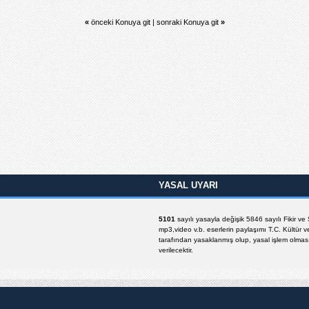
«
önceki Konuya git
|
sonraki Konuya git
»
YASAL UYARI
5101
sayılı yasayla değişik 5846 sayılı Fikir v
mp3,video v.b. eserlerin paylaşımı T.C. Kültür v
tarafından yasaklanmış olup, yasal işlem olması 
verilecektir.