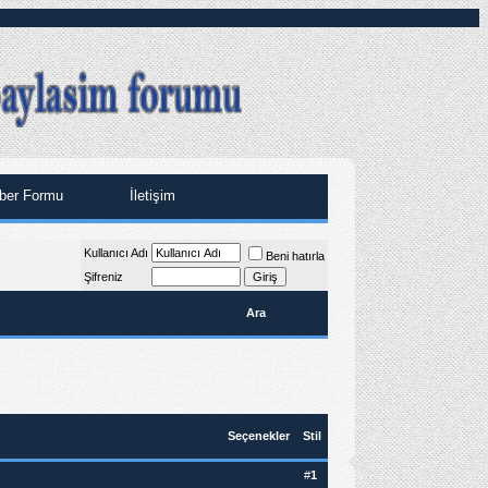
ber Formu
İletişim
Kullanıcı Adı
Beni hatırla
Şifreniz
Ara
Seçenekler
Stil
#
1