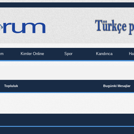
im
Kimler Online
Spor
Kandınca
Ha
Topluluk
Bugünki Mesajlar