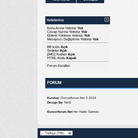
Yetkileriniz
Konu Acma Yetkiniz
Yok
Cevap Yazma Yetkiniz
Yok
Eklenti Yükleme Yetkiniz
Yok
Mesajınızı Değiştirme Yetkiniz
Yok
BB kodu
Açık
Smileler
Açık
[IMG]
Kodları
Açık
HTML-Kodu
Kapalı
Forum Kuralları
FORUM
Kuruluş:
Guncelforum.Net © 2018
Design By:
ReiS
Guncelforum.Net
Her Hakkı Saklıdır.