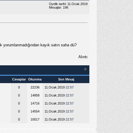
Üyelik tarihi: 11.Ocak.2019
Mesajlar: 196
larak yorumlanmadığından kayık satın saha dü?
Alıntı
Cevaplar
Okunma
Son Mesaj
0
22236
11.Ocak.2019
22:57
0
14858
11.Ocak.2019
22:57
0
14716
11.Ocak.2019
22:57
0
14554
11.Ocak.2019
22:57
0
10017
11.Ocak.2019
22:57