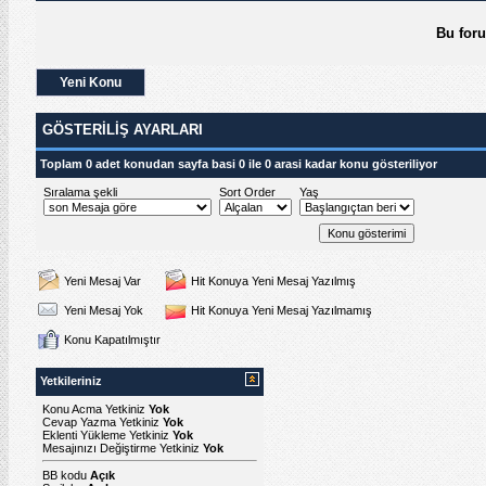
Bu for
Yeni Konu
GÖSTERILIŞ AYARLARI
Toplam 0 adet konudan sayfa basi 0 ile 0 arasi kadar konu gösteriliyor
Sıralama şekli
Sort Order
Yaş
Yeni Mesaj Var
Hit Konuya Yeni Mesaj Yazılmış
Yeni Mesaj Yok
Hit Konuya Yeni Mesaj Yazılmamış
Konu Kapatılmıştır
Yetkileriniz
Konu Acma Yetkiniz
Yok
Cevap Yazma Yetkiniz
Yok
Eklenti Yükleme Yetkiniz
Yok
Mesajınızı Değiştirme Yetkiniz
Yok
BB kodu
Açık