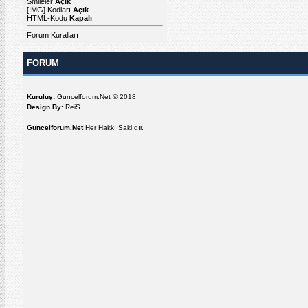
Smileler
Açık
[IMG]
Kodları
Açık
HTML-Kodu
Kapalı
Forum Kuralları
FORUM
Kuruluş:
Guncelforum.Net © 2018
Design By:
ReiS
Guncelforum.Net
Her Hakkı Saklıdır.