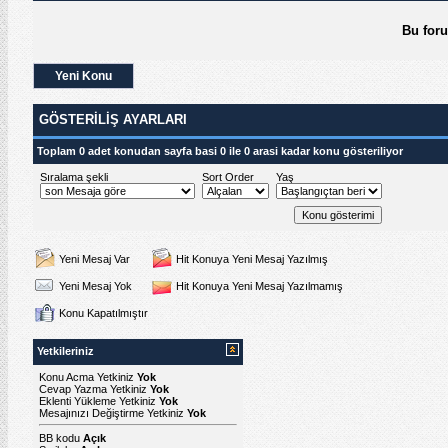
Bu for
Yeni Konu
GÖSTERILIŞ AYARLARI
Toplam 0 adet konudan sayfa basi 0 ile 0 arasi kadar konu gösteriliyor
Sıralama şekli
Sort Order
Yaş
Yeni Mesaj Var
Hit Konuya Yeni Mesaj Yazılmış
Yeni Mesaj Yok
Hit Konuya Yeni Mesaj Yazılmamış
Konu Kapatılmıştır
Yetkileriniz
Konu Acma Yetkiniz
Yok
Cevap Yazma Yetkiniz
Yok
Eklenti Yükleme Yetkiniz
Yok
Mesajınızı Değiştirme Yetkiniz
Yok
BB kodu
Açık