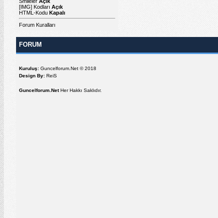
Smileler
Açık
[IMG]
Kodları
Açık
HTML-Kodu
Kapalı
Forum Kuralları
FORUM
Kuruluş:
Guncelforum.Net © 2018
Design By:
ReiS
Guncelforum.Net
Her Hakkı Saklıdır.