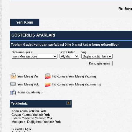
Bu for
Yeni Konu
GÖSTERILIŞ AYARLARI
Toplam 0 adet konudan sayfa basi 0 ile 0 arasi kadar konu gösteriliyor
Sıralama şekli
Sort Order
Yaş
Yeni Mesaj Var
Hit Konuya Yeni Mesaj Yazılmış
Yeni Mesaj Yok
Hit Konuya Yeni Mesaj Yazılmamış
Konu Kapatılmıştır
Yetkileriniz
Konu Acma Yetkiniz
Yok
Cevap Yazma Yetkiniz
Yok
Eklenti Yükleme Yetkiniz
Yok
Mesajınızı Değiştirme Yetkiniz
Yok
BB kodu
Açık