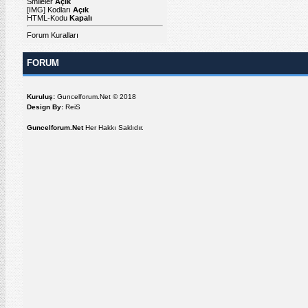
Smileler
Açık
[IMG]
Kodları
Açık
HTML-Kodu
Kapalı
Forum Kuralları
FORUM
Kuruluş:
Guncelforum.Net © 2018
Design By:
ReiS
Guncelforum.Net
Her Hakkı Saklıdır.