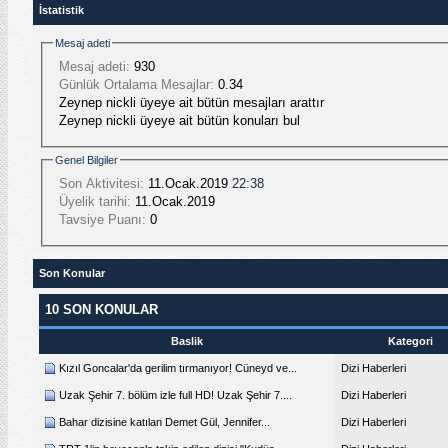
İstatistik
Mesaj adeti
Mesaj adeti:
930
Günlük Ortalama Mesajlar:
0.34
Zeynep nickli üyeye ait bütün mesajları arattır
Zeynep nickli üyeye ait bütün konuları bul
Genel Bilgiler
Son Aktivitesi:
11.Ocak.2019
22:38
Üyelik tarihi:
11.Ocak.2019
Tavsiye Puanı:
0
Son Konular
10 SON KONULAR
Baslik
Kategori
Kızıl Goncalar'da gerilim tırmanıyor! Cüneyd ve...
Dizi Haberleri
Uzak Şehir 7. bölüm izle full HD! Uzak Şehir 7....
Dizi Haberleri
Bahar dizisine katılan Demet Gül, Jennifer...
Dizi Haberleri