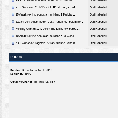
TRT 1'in heyecanla takip edilen dizisi "Kudüs...
Dizi Haberleri
Kızıl Goncalar 31. bölüm full HD tek parça izle!...
Dizi Haberleri
15 Aralık reyting sonuçları açıklandı! Teşkilat...
Dizi Haberleri
Yabani yeni bölüm neden yok? Yabani 50. bölüm ne...
Dizi Haberleri
Kuruluş Osman 174. bölüm izle full hd tek parça!...
Dizi Haberleri
10 Aralık reyting sonuçları açıklandı! Bir Gece...
Dizi Haberleri
Kızıl Goncalar fragman | "Allah Yüzüne Baksın...
Dizi Haberleri
FORUM
Kuruluş:
Guncelforum.Net © 2018
Design By:
ReiS
Guncelforum.Net
Her Hakkı Saklıdır.