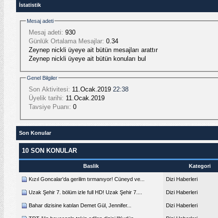
İstatistik
Mesaj adeti
Mesaj adeti:
930
Günlük Ortalama Mesajlar:
0.34
Zeynep nickli üyeye ait bütün mesajları arattır
Zeynep nickli üyeye ait bütün konuları bul
Genel Bilgiler
Son Aktivitesi:
11.Ocak.2019
22:38
Üyelik tarihi:
11.Ocak.2019
Tavsiye Puanı:
0
Son Konular
10 SON KONULAR
Baslik
Kategori
Kızıl Goncalar'da gerilim tırmanıyor! Cüneyd ve...
Dizi Haberleri
Uzak Şehir 7. bölüm izle full HD! Uzak Şehir 7....
Dizi Haberleri
Bahar dizisine katılan Demet Gül, Jennifer...
Dizi Haberleri