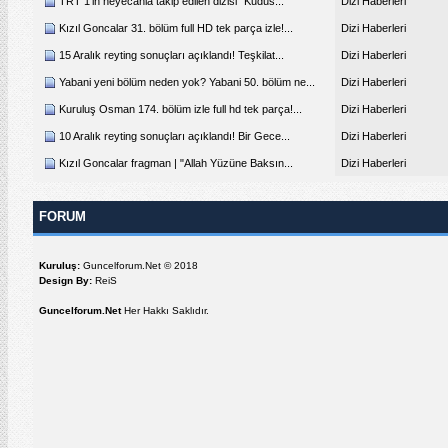
TRT 1'in heyecanla takip edilen dizisi "Kudüs...
Dizi Haberleri
Kızıl Goncalar 31. bölüm full HD tek parça izle!...
Dizi Haberleri
15 Aralık reyting sonuçları açıklandı! Teşkilat...
Dizi Haberleri
Yabani yeni bölüm neden yok? Yabani 50. bölüm ne...
Dizi Haberleri
Kuruluş Osman 174. bölüm izle full hd tek parça!...
Dizi Haberleri
10 Aralık reyting sonuçları açıklandı! Bir Gece...
Dizi Haberleri
Kızıl Goncalar fragman | "Allah Yüzüne Baksın...
Dizi Haberleri
FORUM
Kuruluş:
Guncelforum.Net © 2018
Design By:
ReiS
Guncelforum.Net
Her Hakkı Saklıdır.