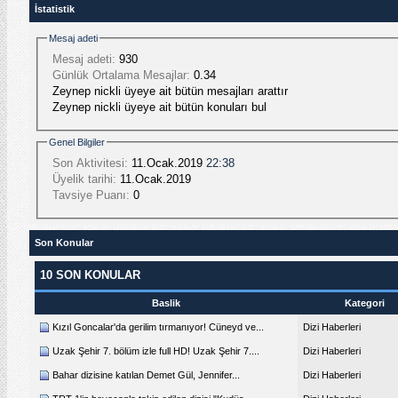
İstatistik
Mesaj adeti
Mesaj adeti:
930
Günlük Ortalama Mesajlar:
0.34
Zeynep nickli üyeye ait bütün mesajları arattır
Zeynep nickli üyeye ait bütün konuları bul
Genel Bilgiler
Son Aktivitesi:
11.Ocak.2019
22:38
Üyelik tarihi:
11.Ocak.2019
Tavsiye Puanı:
0
Son Konular
10 SON KONULAR
Baslik
Kategori
Kızıl Goncalar'da gerilim tırmanıyor! Cüneyd ve...
Dizi Haberleri
Uzak Şehir 7. bölüm izle full HD! Uzak Şehir 7....
Dizi Haberleri
Bahar dizisine katılan Demet Gül, Jennifer...
Dizi Haberleri