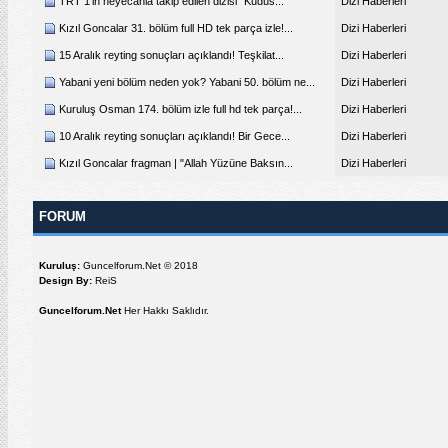
TRT 1'in heyecanla takip edilen dizisi "Kudüs...
Dizi Haberleri
Kızıl Goncalar 31. bölüm full HD tek parça izle!...
Dizi Haberleri
15 Aralık reyting sonuçları açıklandı! Teşkilat...
Dizi Haberleri
Yabani yeni bölüm neden yok? Yabani 50. bölüm ne...
Dizi Haberleri
Kuruluş Osman 174. bölüm izle full hd tek parça!...
Dizi Haberleri
10 Aralık reyting sonuçları açıklandı! Bir Gece...
Dizi Haberleri
Kızıl Goncalar fragman | "Allah Yüzüne Baksın...
Dizi Haberleri
FORUM
Kuruluş:
Guncelforum.Net © 2018
Design By:
ReiS
Guncelforum.Net
Her Hakkı Saklıdır.