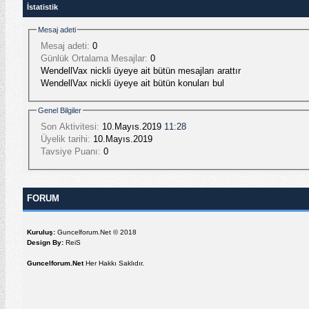
İstatistik
Mesaj adeti
Mesaj adeti:
0
Günlük Ortalama Mesajlar:
0
WendellVax nickli üyeye ait bütün mesajları arattır
WendellVax nickli üyeye ait bütün konuları bul
Genel Bilgiler
Son Aktivitesi:
10.Mayıs.2019
11:28
Üyelik tarihi:
10.Mayıs.2019
Tavsiye Puanı:
0
FORUM
Kuruluş:
Guncelforum.Net © 2018
Design By:
ReiS
Guncelforum.Net
Her Hakkı Saklıdır.