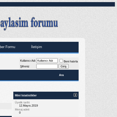
ber Formu
İletişim
Kullanıcı Adı
Beni hatırla
Şifreniz
Ara
Mini Istatistikler
Üyelik tarihi
12.Mayıs.2019
Mesaj adeti
0