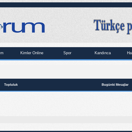
im
Kimler Online
Spor
Kandınca
Ha
Topluluk
Bugünki Mesajlar