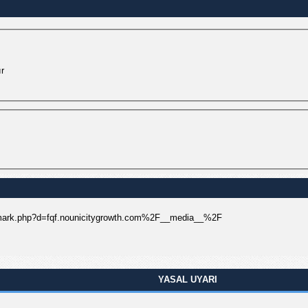
ır
rademark.php?d=fqf.nounicitygrowth.com%2F__media__%2F
YASAL UYARI