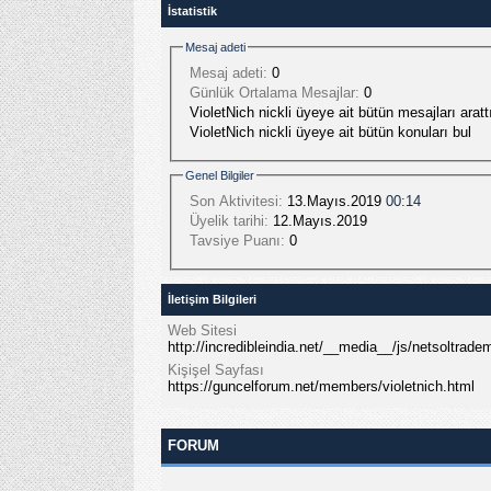
İstatistik
Mesaj adeti
Mesaj adeti:
0
Günlük Ortalama Mesajlar:
0
VioletNich nickli üyeye ait bütün mesajları aratt
VioletNich nickli üyeye ait bütün konuları bul
Genel Bilgiler
Son Aktivitesi:
13.Mayıs.2019
00:14
Üyelik tarihi:
12.Mayıs.2019
Tavsiye Puanı:
0
İletişim Bilgileri
Web Sitesi
http://incredibleindia.net/__media__/js/netsolt
Kişişel Sayfası
https://guncelforum.net/members/violetnich.html
FORUM