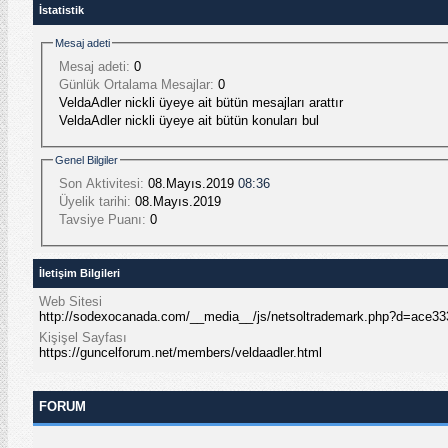
İstatistik
Mesaj adeti
Mesaj adeti:
0
Günlük Ortalama Mesajlar:
0
VeldaAdler nickli üyeye ait bütün mesajları arattır
VeldaAdler nickli üyeye ait bütün konuları bul
Genel Bilgiler
Son Aktivitesi:
08.Mayıs.2019
08:36
Üyelik tarihi:
08.Mayıs.2019
Tavsiye Puanı:
0
İletişim Bilgileri
Web Sitesi
http://sodexocanada.com/__media__/js/netsoltrademark.php?d=ace
Kişişel Sayfası
https://guncelforum.net/members/veldaadler.html
FORUM