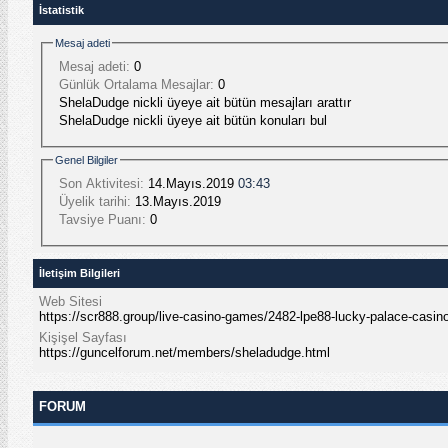
İstatistik
Mesaj adeti
Mesaj adeti:
0
Günlük Ortalama Mesajlar:
0
ShelaDudge nickli üyeye ait bütün mesajları arattır
ShelaDudge nickli üyeye ait bütün konuları bul
Genel Bilgiler
Son Aktivitesi:
14.Mayıs.2019
03:43
Üyelik tarihi:
13.Mayıs.2019
Tavsiye Puanı:
0
İletişim Bilgileri
Web Sitesi
https://scr888.group/live-casino-games/2482-lpe88-lucky-palace-casin
Kişişel Sayfası
https://guncelforum.net/members/sheladudge.html
FORUM