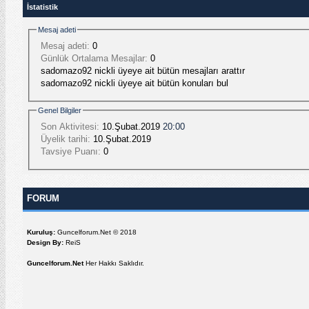
İstatistik
Mesaj adeti
Mesaj adeti:
0
Günlük Ortalama Mesajlar:
0
sadomazo92 nickli üyeye ait bütün mesajları arattır
sadomazo92 nickli üyeye ait bütün konuları bul
Genel Bilgiler
Son Aktivitesi:
10.Şubat.2019
20:00
Üyelik tarihi:
10.Şubat.2019
Tavsiye Puanı:
0
FORUM
Kuruluş:
Guncelforum.Net © 2018
Design By:
ReiS
Guncelforum.Net
Her Hakkı Saklıdır.