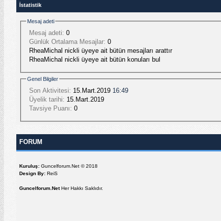
İstatistik
Mesaj adeti
Mesaj adeti:
0
Günlük Ortalama Mesajlar:
0
RheaMichal nickli üyeye ait bütün mesajları arattır
RheaMichal nickli üyeye ait bütün konuları bul
Genel Bilgiler
Son Aktivitesi:
15.Mart.2019
16:49
Üyelik tarihi:
15.Mart.2019
Tavsiye Puanı:
0
FORUM
Kuruluş:
Guncelforum.Net © 2018
Design By:
ReiS
Guncelforum.Net
Her Hakkı Saklıdır.