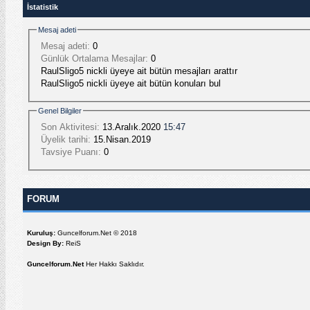
İstatistik
Mesaj adeti
Mesaj adeti:
0
Günlük Ortalama Mesajlar:
0
RaulSligo5 nickli üyeye ait bütün mesajları arattır
RaulSligo5 nickli üyeye ait bütün konuları bul
Genel Bilgiler
Son Aktivitesi:
13.Aralık.2020
15:47
Üyelik tarihi:
15.Nisan.2019
Tavsiye Puanı:
0
FORUM
Kuruluş:
Guncelforum.Net © 2018
Design By:
ReiS
Guncelforum.Net
Her Hakkı Saklıdır.