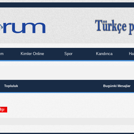
im
Kimler Online
Spor
Kandınca
Ha
Topluluk
Bugünki Mesajlar