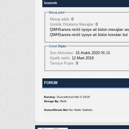
İstatistik
Mesaj adeti
Mesaj adeti:
0
Günlük Ortalama Mesajlar:
0
QWHSanora nickli üyeye ait bütün mesajları ara
QWHSanora nickli üyeye ait bütün konuları bul
Genel Bilgiler
Son Aktivitesi:
15.Aralık.2020
06:16
Üyelik tarihi:
12.Mart.2019
Tavsiye Puanı:
0
FORUM
Kuruluş:
Guncelforum.Net © 2018
Design By:
ReiS
Guncelforum.Net
Her Hakkı Saklıdır.