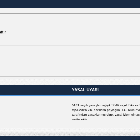
ttır
YASAL UYARI
5101
sayılı yasayla değişik 5846 sayılı Fikir v
mp3,video v.b. eserlerin paylaşımı T.C. Kültür v
tarafından yasaklanmış olup, yasal işlem olması 
verilecektir.