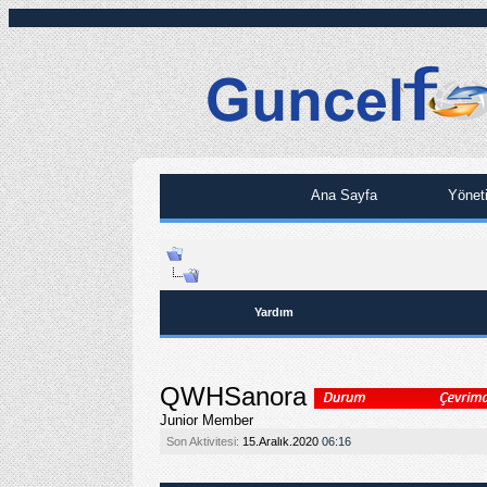
Ana Sayfa
Yönet
Yardım
QWHSanora
Junior Member
Son Aktivitesi:
15.Aralık.2020
06:16