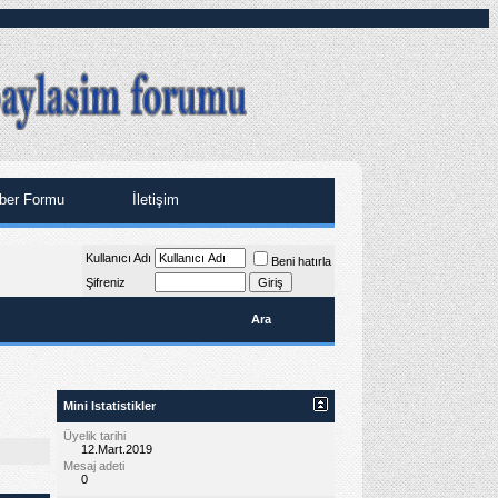
ber Formu
İletişim
Kullanıcı Adı
Beni hatırla
Şifreniz
Ara
Mini Istatistikler
Üyelik tarihi
12.Mart.2019
Mesaj adeti
0