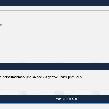
ır
_/js/netsoltrademark.php?d=ace333.gdn%2Findex.php%2Fot
YASAL UYARI