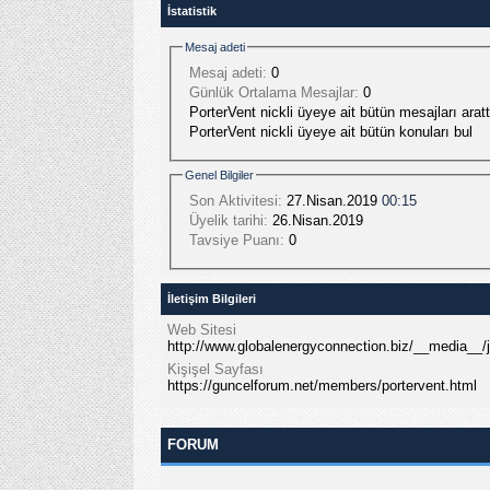
İstatistik
Mesaj adeti
Mesaj adeti:
0
Günlük Ortalama Mesajlar:
0
PorterVent nickli üyeye ait bütün mesajları aratt
PorterVent nickli üyeye ait bütün konuları bul
Genel Bilgiler
Son Aktivitesi:
27.Nisan.2019
00:15
Üyelik tarihi:
26.Nisan.2019
Tavsiye Puanı:
0
İletişim Bilgileri
Web Sitesi
http://www.globalenergyconnection.biz/__media_
Kişişel Sayfası
https://guncelforum.net/members/portervent.html
FORUM