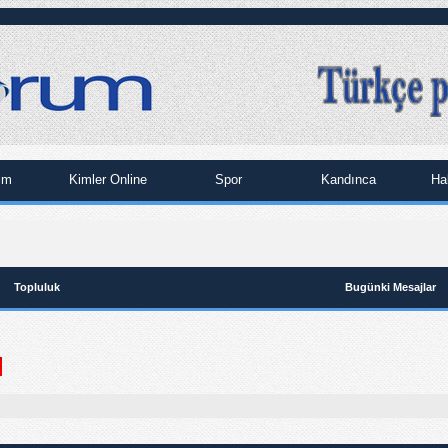
im
Kimler Online
Spor
Kandınca
Ha
Topluluk
Bugünki Mesajlar