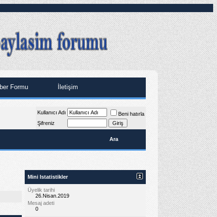
ber Formu
İletişim
Kullanıcı Adı
Beni hatırla
Şifreniz
Ara
Mini Istatistikler
Üyelik tarihi
26.Nisan.2019
Mesaj adeti
0