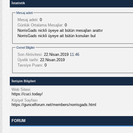
İstatistik
Mesaj adeti
Mesaj adeti:
0
Günlük Ortalama Mesajlar:
0
NorrisGads nickli üyeye ait bütün mesajları arattır
NorrisGads nickli üyeye ait bütün konuları bul
Genel Bilgiler
Son Aktivitesi:
22.Nisan.2019
11:46
Üyelik tarihi:
22.Nisan.2019
Tavsiye Puanı:
0
İletişim Bilgileri
Web Sitesi
https://cuci.today/
Kişişel Sayfası
https://guncelforum.net/members/norrisgads.html
FORUM