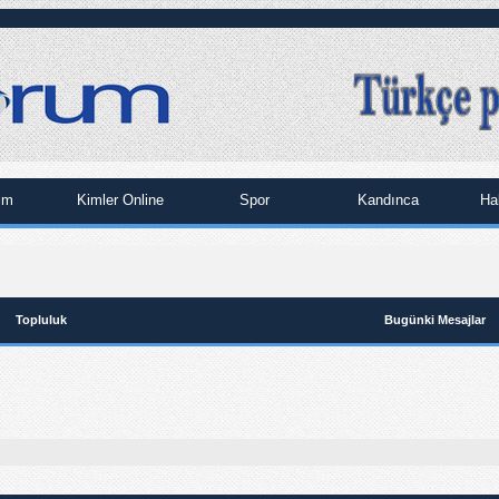
im
Kimler Online
Spor
Kandınca
Ha
Topluluk
Bugünki Mesajlar