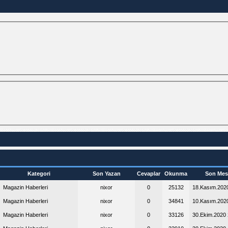
Kategori
Son Yazan
Cevaplar
Okunma
Son Mes
Magazin Haberleri
nixor
0
25132
18.Kasım.20
Magazin Haberleri
nixor
0
34841
10.Kasım.20
Magazin Haberleri
nixor
0
33126
30.Ekim.2020