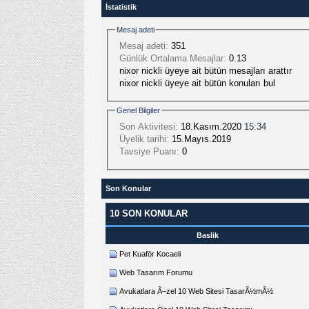
İstatistik
Mesaj adeti
Mesaj adeti:
351
Günlük Ortalama Mesajlar:
0.13
nixor nickli üyeye ait bütün mesajları arattır
nixor nickli üyeye ait bütün konuları bul
Genel Bilgiler
Son Aktivitesi:
18.Kasım.2020
15:34
Üyelik tarihi:
15.Mayıs.2019
Tavsiye Puanı:
0
Son Konular
10 SON KONULAR
Baslik
Pet Kuaför Kocaeli
Web Tasarım Forumu
Avukatlara Ã–zel 10 Web Sitesi TasarÃ½mÃ½