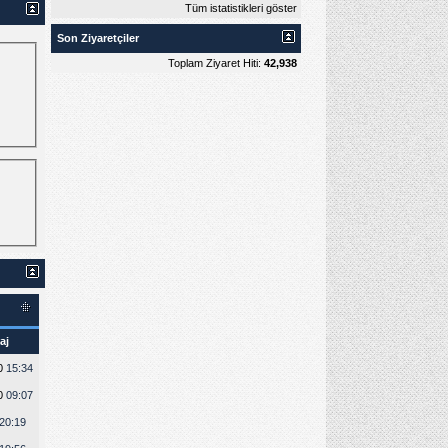
Tüm istatistikleri göster
Son Ziyaretçiler
Toplam Ziyaret Hiti:
42,938
aj
20
15:34
20
09:07
20:19