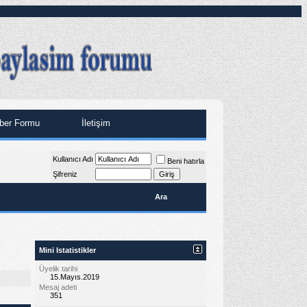
ber Formu
İletişim
Kullanıcı Adı
Beni hatırla
Şifreniz
Ara
Mini Istatistikler
Üyelik tarihi
15.Mayıs.2019
Mesaj adeti
351