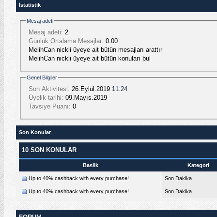
İstatistik
Mesaj adeti
Mesaj adeti:
2
Günlük Ortalama Mesajlar:
0.00
MelihCan nickli üyeye ait bütün mesajları arattır
MelihCan nickli üyeye ait bütün konuları bul
Genel Bilgiler
Son Aktivitesi:
26.Eylül.2019
11:24
Üyelik tarihi:
09.Mayıs.2019
Tavsiye Puanı:
0
Son Konular
10 SON KONULAR
Baslik
Kategori
Up to 40% cashback with every purchase!
Son Dakika
Up to 40% cashback with every purchase!
Son Dakika