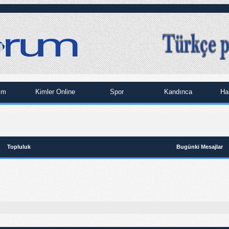
im
Kimler Online
Spor
Kandınca
Ha
Topluluk
Bugünki Mesajlar