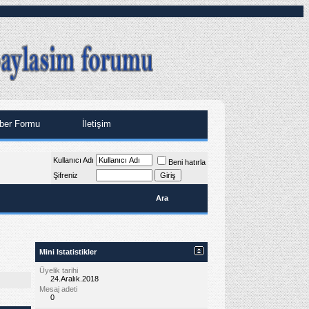
ber Formu
İletişim
Kullanıcı Adı
Beni hatırla
Şifreniz
Ara
Mini Istatistikler
Üyelik tarihi
24.Aralık.2018
Mesaj adeti
0