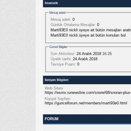
İstatistik
Mesaj adeti
Mesaj adeti:
0
Günlük Ortalama Mesajlar:
0
Marti93E0 nickli üyeye ait bütün mesajları aratt
Marti93E0 nickli üyeye ait bütün konuları bul
Genel Bilgiler
Son Aktivitesi:
24.Aralık.2018
16:25
Üyelik tarihi:
24.Aralık.2018
Tavsiye Puanı:
0
İletişim Bilgileri
Web Sitesi
https://esmx.runewsline.com/snore/68/snoran-plus
Kişişel Sayfası
https://guncelforum.net/members/marti93e0.html
FORUM