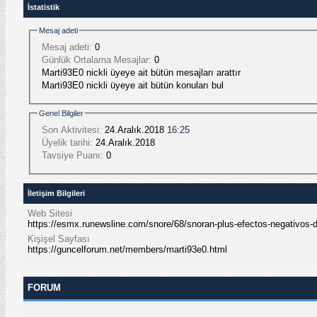
İstatistik
Mesaj adeti
Mesaj adeti:
0
Günlük Ortalama Mesajlar:
0
Marti93E0 nickli üyeye ait bütün mesajları arattır
Marti93E0 nickli üyeye ait bütün konuları bul
Genel Bilgiler
Son Aktivitesi:
24.Aralık.2018
16:25
Üyelik tarihi:
24.Aralık.2018
Tavsiye Puanı:
0
İletişim Bilgileri
Web Sitesi
https://esmx.runewsline.com/snore/68/snoran-plus-efectos-negativos
Kişişel Sayfası
https://guncelforum.net/members/marti93e0.html
FORUM