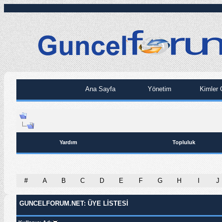
Ana Sayfa
Yönetim
Kimler 
Yardım
Topluluk
#
A
B
C
D
E
F
G
H
I
J
GUNCELFORUM.NET: ÜYE LISTESI