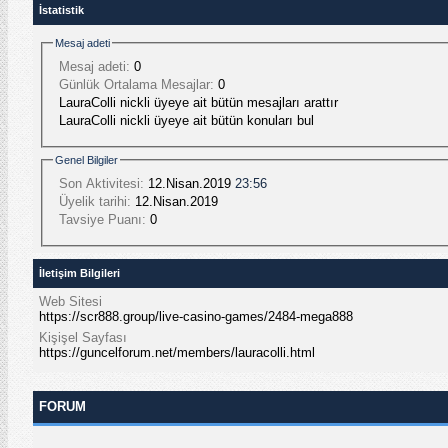
İstatistik
Mesaj adeti
Mesaj adeti:
0
Günlük Ortalama Mesajlar:
0
LauraColli nickli üyeye ait bütün mesajları arattır
LauraColli nickli üyeye ait bütün konuları bul
Genel Bilgiler
Son Aktivitesi:
12.Nisan.2019
23:56
Üyelik tarihi:
12.Nisan.2019
Tavsiye Puanı:
0
İletişim Bilgileri
Web Sitesi
https://scr888.group/live-casino-games/2484-mega888
Kişişel Sayfası
https://guncelforum.net/members/lauracolli.html
FORUM