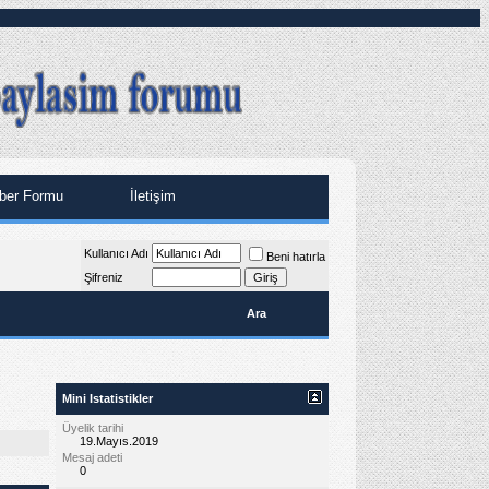
ber Formu
İletişim
Kullanıcı Adı
Beni hatırla
Şifreniz
Ara
Mini Istatistikler
Üyelik tarihi
19.Mayıs.2019
Mesaj adeti
0