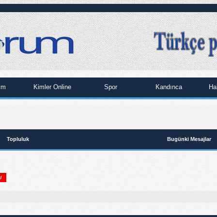
im
Kimler Online
Spor
Kandınca
Ha
Topluluk
Bugünki Mesajlar