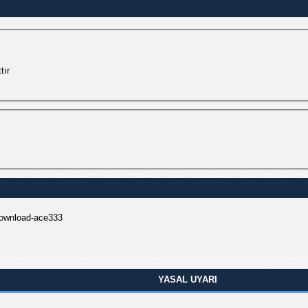
tır
download-ace333
YASAL UYARI