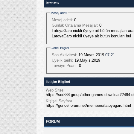
İstatistik
Mesaj adeti
Mesaj adeti:
0
Günlük Ortalama Mesajlar:
0
LatoyaGaro nickli üyeye ait bütün mesajları arat
LatoyaGaro nickli üyeye ait bütün konuları bul
Genel Bilgiler
Son Aktivitesi:
19.Mayıs.2019
07:21
Üyelik tarihi:
19.Mayıs.2019
Tavsiye Puanı:
0
İletişim Bilgileri
Web Sitesi
https://scr888.group/other-games-download/2494-
Kişişel Sayfası
https://guncelforum.net/members/latoyagaro.html
FORUM