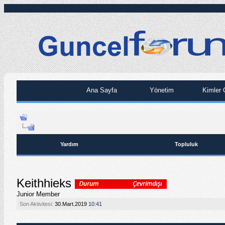
Ana Sayfa
Yönetim
Kimler 
Yardım
Topluluk
Keithhieks
Junior Member
Son Aktivitesi:
30.Mart.2019
10:41