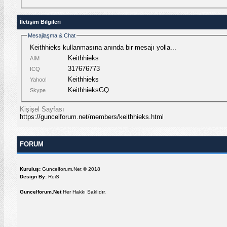
İletişim Bilgileri
Mesajlaşma & Chat
Keithhieks kullanmasına anında bir mesajı yolla...
Keithhieks
AIM
317676773
ICQ
Keithhieks
Yahoo!
KeithhieksGQ
Skype
Kişişel Sayfası
https://guncelforum.net/members/keithhieks.html
FORUM
Kuruluş:
Guncelforum.Net © 2018
Design By:
ReiS
Guncelforum.Net
Her Hakkı Saklıdır.