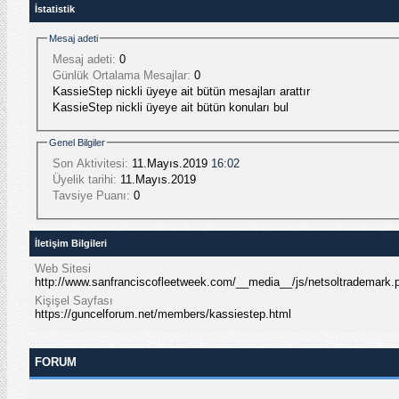
İstatistik
Mesaj adeti
Mesaj adeti:
0
Günlük Ortalama Mesajlar:
0
KassieStep nickli üyeye ait bütün mesajları arattır
KassieStep nickli üyeye ait bütün konuları bul
Genel Bilgiler
Son Aktivitesi:
11.Mayıs.2019
16:02
Üyelik tarihi:
11.Mayıs.2019
Tavsiye Puanı:
0
İletişim Bilgileri
Web Sitesi
http://www.sanfranciscofleetweek.com/__media__/js/netsoltradema
Kişişel Sayfası
https://guncelforum.net/members/kassiestep.html
FORUM