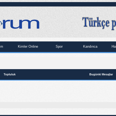
im
Kimler Online
Spor
Kandınca
Ha
Topluluk
Bugünki Mesajlar