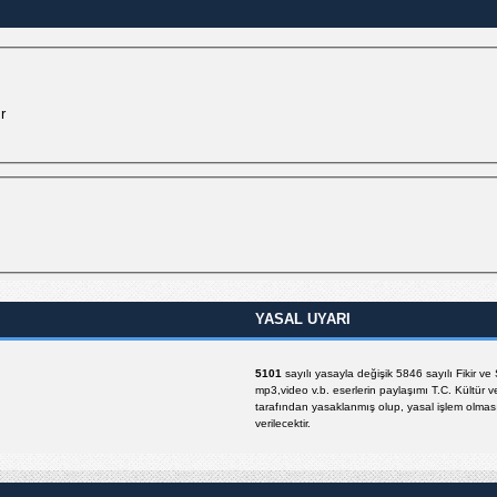
r
YASAL UYARI
5101
sayılı yasayla değişik 5846 sayılı Fikir v
mp3,video v.b. eserlerin paylaşımı T.C. Kültür v
tarafından yasaklanmış olup, yasal işlem olması 
verilecektir.