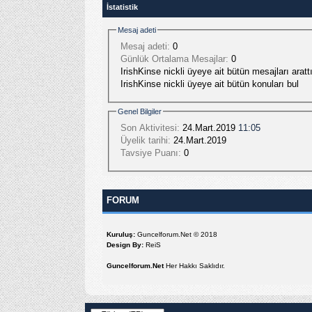
İstatistik
Mesaj adeti
Mesaj adeti:
0
Günlük Ortalama Mesajlar:
0
IrishKinse nickli üyeye ait bütün mesajları arattı
IrishKinse nickli üyeye ait bütün konuları bul
Genel Bilgiler
Son Aktivitesi:
24.Mart.2019
11:05
Üyelik tarihi:
24.Mart.2019
Tavsiye Puanı:
0
FORUM
Kuruluş:
Guncelforum.Net © 2018
Design By:
ReiS
Guncelforum.Net
Her Hakkı Saklıdır.