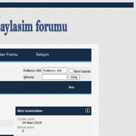
ber Formu
İletişim
Kullanıcı Adı
Beni hatırla
Şifreniz
Ara
Mini Istatistikler
Üyelik tarihi
24.Mart.2019
Mesaj adeti
0