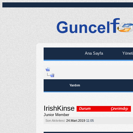
Ana Sayfa
Yönet
Yardım
IrishKinse
Junior Member
Son Aktivitesi:
24.Mart.2019
11:05