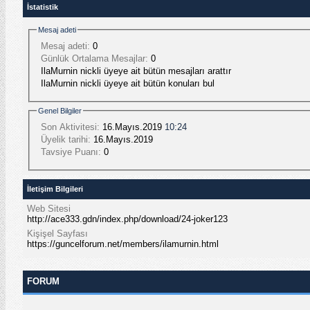
İstatistik
Mesaj adeti
Mesaj adeti:
0
Günlük Ortalama Mesajlar:
0
IlaMurnin nickli üyeye ait bütün mesajları arattır
IlaMurnin nickli üyeye ait bütün konuları bul
Genel Bilgiler
Son Aktivitesi:
16.Mayıs.2019
10:24
Üyelik tarihi:
16.Mayıs.2019
Tavsiye Puanı:
0
İletişim Bilgileri
Web Sitesi
http://ace333.gdn/index.php/download/24-joker123
Kişişel Sayfası
https://guncelforum.net/members/ilamurnin.html
FORUM