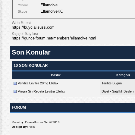
Ellamolve
Yahoo!
EllamolveKC
Skype
Web Sitesi
https://buycialisuss.com
Kişişel Sayfası
https://guncelforum.net/members/ellamolve.html
Son Konular
10 SON KONULAR
Baslik
Kategori
Vendita Levitra 20mg Ellelax
Tarihte Bugün
Viagra Sin Receta Levitra Ellelax
Diyet - Sağlıklı Besle
FORUM
Kuruluş:
Guncelforum.Net © 2018
Design By:
ReiS