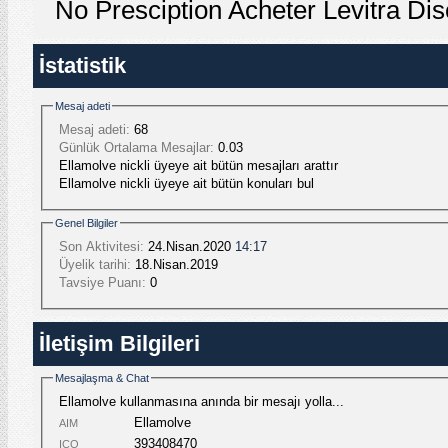
No Presciption Acheter Levitra Di
İstatistik
Mesaj adeti
Mesaj adeti:
68
Günlük Ortalama Mesajlar:
0.03
Ellamolve nickli üyeye ait bütün mesajları arattır
Ellamolve nickli üyeye ait bütün konuları bul
Genel Bilgiler
Son Aktivitesi:
24.Nisan.2020
14:17
Üyelik tarihi:
18.Nisan.2019
Tavsiye Puanı:
0
İletişim Bilgileri
Mesajlaşma & Chat
Ellamolve kullanmasına anında bir mesajı yolla...
Ellamolve
AIM
393408470
ICQ