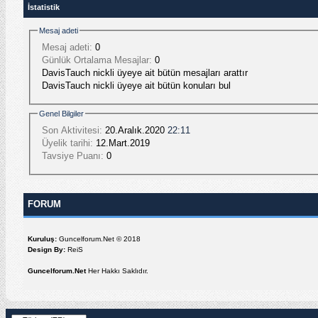
İstatistik
Mesaj adeti
Mesaj adeti:
0
Günlük Ortalama Mesajlar:
0
DavisTauch nickli üyeye ait bütün mesajları arattır
DavisTauch nickli üyeye ait bütün konuları bul
Genel Bilgiler
Son Aktivitesi:
20.Aralık.2020
22:11
Üyelik tarihi:
12.Mart.2019
Tavsiye Puanı:
0
FORUM
Kuruluş:
Guncelforum.Net © 2018
Design By:
ReiS
Guncelforum.Net
Her Hakkı Saklıdır.