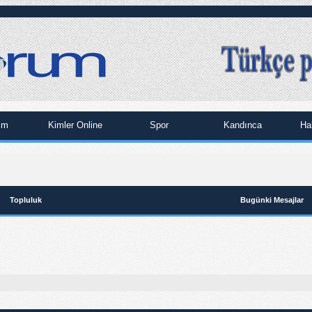
im
Kimler Online
Spor
Kandınca
Ha
Topluluk
Bugünki Mesajlar