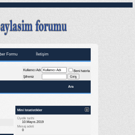
ber Formu
İletişim
Kullanıcı Adı
Beni hatırla
Şifreniz
Ara
Mini Istatistikler
Üyelik tarihi
10.Mayıs.2019
Mesaj adeti
0