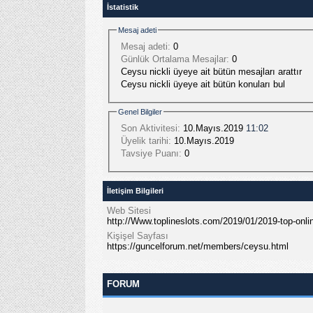
İstatistik
Mesaj adeti
Mesaj adeti:
0
Günlük Ortalama Mesajlar:
0
Ceysu nickli üyeye ait bütün mesajları arattır
Ceysu nickli üyeye ait bütün konuları bul
Genel Bilgiler
Son Aktivitesi:
10.Mayıs.2019
11:02
Üyelik tarihi:
10.Mayıs.2019
Tavsiye Puanı:
0
İletişim Bilgileri
Web Sitesi
http://Www.toplineslots.com/2019/01/2019-top-onlin
Kişişel Sayfası
https://guncelforum.net/members/ceysu.html
FORUM