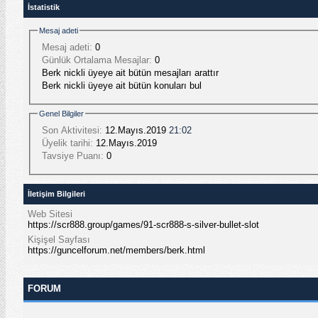
İstatistik
Mesaj adeti
Mesaj adeti:
0
Günlük Ortalama Mesajlar:
0
Berk nickli üyeye ait bütün mesajları arattır
Berk nickli üyeye ait bütün konuları bul
Genel Bilgiler
Son Aktivitesi:
12.Mayıs.2019
21:02
Üyelik tarihi:
12.Mayıs.2019
Tavsiye Puanı:
0
İletişim Bilgileri
Web Sitesi
https://scr888.group/games/91-scr888-s-silver-bullet-slot
Kişişel Sayfası
https://guncelforum.net/members/berk.html
FORUM