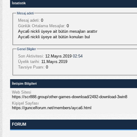
İstatistik
Mesaj adeti
Mesaj adeti:
0
Günlük Ortalama Mesajlar:
0
Ayca6 nickli üyeye ait bütün mesajları arattır
Ayca6 nickli üyeye ait bütün konuları bul
Genel Bilgiler
Son Aktivitesi:
12.Mayıs.2019
02:54
Üyelik tarihi:
11.Mayıs.2019
Tavsiye Puanı:
0
İletişim Bilgileri
Web Sitesi
https://scr888.group/other-games-download/2492-download-3win8
Kişişel Sayfası
https://guncelforum.net/members/ayca6.html
FORUM