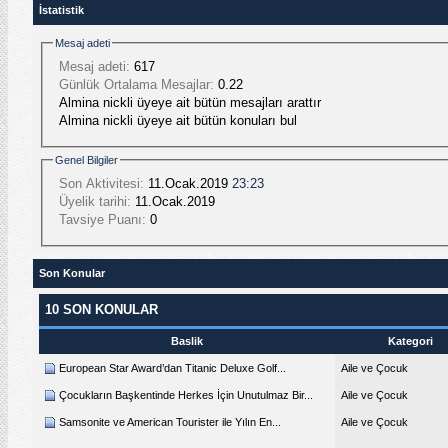
İstatistik
Mesaj adeti
Mesaj adeti:
617
Günlük Ortalama Mesajlar:
0.22
Almina nickli üyeye ait bütün mesajları arattır
Almina nickli üyeye ait bütün konuları bul
Genel Bilgiler
Son Aktivitesi:
11.Ocak.2019
23:23
Üyelik tarihi:
11.Ocak.2019
Tavsiye Puanı:
0
Son Konular
10 SON KONULAR
Baslik
Kategori
European Star Award’dan Titanic Deluxe Golf...
Aile ve Çocuk
Çocukların Başkentinde Herkes İçin Unutulmaz Bir...
Aile ve Çocuk
Samsonite ve American Tourister ile Yılın En...
Aile ve Çocuk