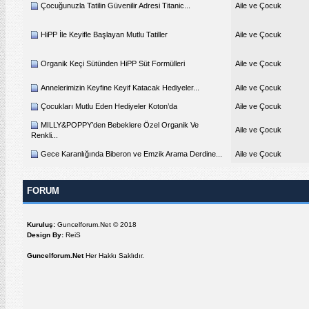
Çocuğunuzla Tatilin Güvenilir Adresi Titanic...
Aile ve Çocuk
HiPP İle Keyifle Başlayan Mutlu Tatiller
Aile ve Çocuk
Organik Keçi Sütünden HiPP Süt Formülleri
Aile ve Çocuk
Annelerimizin Keyfine Keyif Katacak Hediyeler...
Aile ve Çocuk
Çocukları Mutlu Eden Hediyeler Koton’da
Aile ve Çocuk
MILLY&POPPY’den Bebeklere Özel Organik Ve
Aile ve Çocuk
Renkli...
Gece Karanlığında Biberon ve Emzik Arama Derdine...
Aile ve Çocuk
FORUM
Kuruluş:
Guncelforum.Net © 2018
Design By:
ReiS
Guncelforum.Net
Her Hakkı Saklıdır.