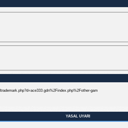
tsoltrademark.php?d=ace333.gdn%2Findex.php%2Fother-gam
YASAL UYARI