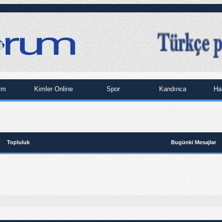
im
Kimler Online
Spor
Kandınca
Ha
Topluluk
Bugünki Mesajlar