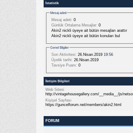
İstatistik
Mesaj adeti
Mesaj adeti:
0
Günlük Ortalama Mesajlar:
0
Akin2 nickli üyeye ait bütün mesajları arattır
Akin2 nickli üyeye ait bütün konuları bul
Genel Bilgiler
Son Aktivitesi:
26.Nisan.2019
19:56
Üyelik tarihi:
26.Nisan.2019
Tavsiye Puanı:
0
İletişim Bilgileri
Web Sitesi
http://vintagehousegallery.com/__media__/js/ne
Kişişel Sayfası
https://guncelforum.net/members/akin2.html
FORUM