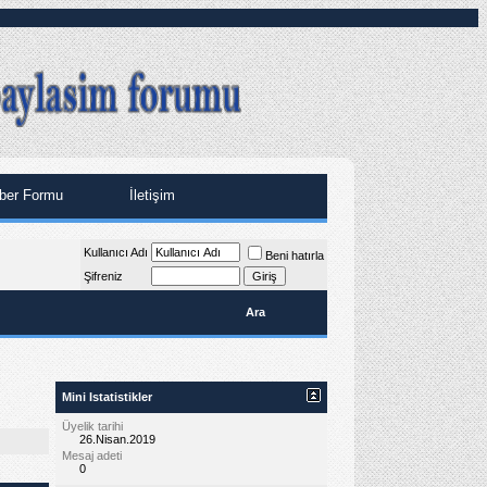
ber Formu
İletişim
Kullanıcı Adı
Beni hatırla
Şifreniz
Ara
Mini Istatistikler
Üyelik tarihi
26.Nisan.2019
Mesaj adeti
0