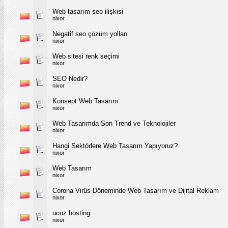
Web tasarım seo ilişkisi
nixor
Negatif seo çözüm yolları
nixor
Web sitesi renk seçimi
nixor
SEO Nedir?
nixor
Konsept Web Tasarım
nixor
Web Tasarımda Son Trend ve Teknolojiler
nixor
Hangi Sektörlere Web Tasarım Yapıyoruz?
nixor
Web Tasarım
nixor
Corona Virüs Döneminde Web Tasarım ve Dijital Reklam
nixor
ucuz hosting
nixor