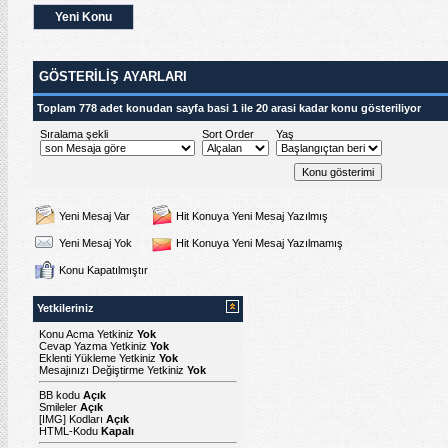
Yeni Konu
GÖSTERILIŞ AYARLARI
Toplam 778 adet konudan sayfa basi 1 ile 20 arasi kadar konu gösteriliyor
Sıralama şekli
Sort Order
Yaş
Yeni Mesaj Var
Hit Konuya Yeni Mesaj Yazılmış
Yeni Mesaj Yok
Hit Konuya Yeni Mesaj Yazılmamış
Konu Kapatılmıştır
Yetkileriniz
Konu Acma Yetkiniz
Yok
Cevap Yazma Yetkiniz
Yok
Eklenti Yükleme Yetkiniz
Yok
Mesajınızı Değiştirme Yetkiniz
Yok
BB kodu
Açık
Smileler
Açık
[IMG]
Kodları
Açık
HTML-Kodu
Kapalı