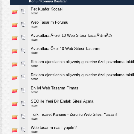
Konu
/
Konuyu Başlatan
Pet Kuaför Kocaeli
nixor
Web Tasarım Forumu
nixor
Avukatlara Ã–zel 10 Web Sitesi TasarÃ½mÃ½
nixor
Avukatlara Özel 10 Web Sitesi Tasarımı
nixor
Reklam ajanslarinin alişveriş günlerine özel pazarlama taktik
nixor
Reklam ajanslarinin alişveriş günlerine özel pazarlama taktik
nixor
En İyi Web Tasarım Firması
nixor
SEO ile Yeni Bir Emlak Sitesi Açma
nixor
Türk Ticaret Kanunu - Zorunlu Web Sitesi Yasası!
nixor
Web tasarım nasıl yapılır?
nixor