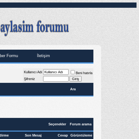
ber Formu
İletişim
Kullanıcı Adı
Beni hatırla
Şifreniz
Ara
Seçenekler
Forum arama
dirme
Son Mesaj
Cevap
Görüntüleme