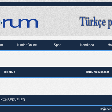
im
Kimler Online
Spor
Kandınca
Ha
Topluluk
Bugünki Mesajlar
 KONSERVELER
Değerlen