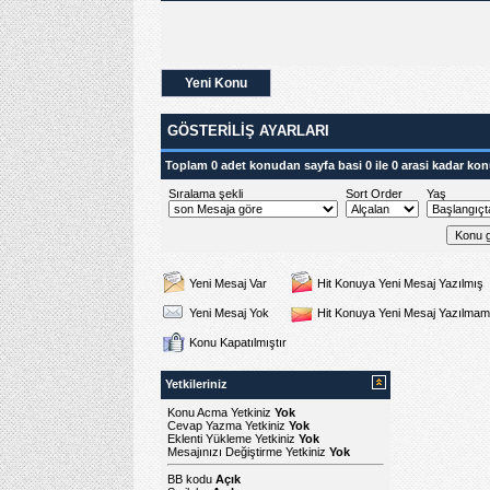
Yeni Konu
GÖSTERILIŞ AYARLARI
Toplam 0 adet konudan sayfa basi 0 ile 0 arasi kadar kon
Sıralama şekli
Sort Order
Yaş
Yeni Mesaj Var
Hit Konuya Yeni Mesaj Yazılmış
Yeni Mesaj Yok
Hit Konuya Yeni Mesaj Yazılmam
Konu Kapatılmıştır
Yetkileriniz
Konu Acma Yetkiniz
Yok
Cevap Yazma Yetkiniz
Yok
Eklenti Yükleme Yetkiniz
Yok
Mesajınızı Değiştirme Yetkiniz
Yok
BB kodu
Açık